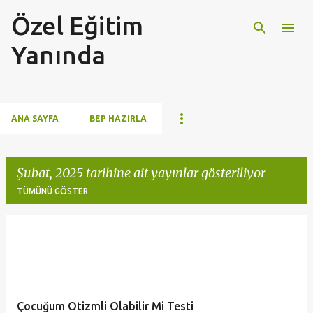
Özel Eğitim
Ana içeriğe atla
Yanında
ANA SAYFA
BEP HAZIRLA
Şubat, 2025 tarihine ait yayınlar gösteriliyor
TÜMÜNÜ GÖSTER
K
a
y
ı
Çocuğum Otizmli Olabilir Mi Testi