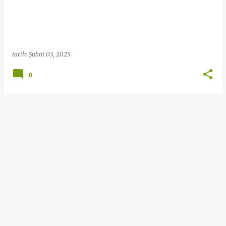
t
l
a
r
tarih:
Şubat 03, 2025
0