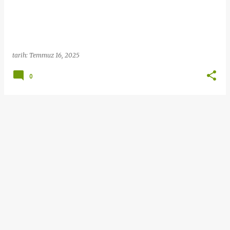
t
l
a
r
tarih:
Temmuz 16, 2025
0