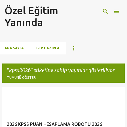
Özel Eğitim
Ana içeriğe atla
Yanında
ANA SAYFA
BEP HAZIRLA
kpss2026
etiketine sahip yayınlar gösteriliyor
TÜMÜNÜ GÖSTER
K
a
y
ı
2026 KPSS PUAN HESAPLAMA ROBOTU 2026