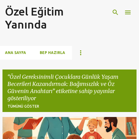
Özel Eğitim
Ana içeriğe atla
Yanında
ANA SAYFA
BEP HAZIRLA
Özel Gereksinimli Çocuklara Günlük Yaşam
Becerileri Kazandırmak: Bağımsızlık ve Öz
Güvenin Anahtarı
etiketine sahip yayınlar
gösteriliyor
TÜMÜNÜ GÖSTER
K
a