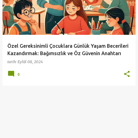
y
ı
t
l
a
Özel Gereksinimli Çocuklara Günlük Yaşam Becerileri
r
Kazandırmak: Bağımsızlık ve Öz Güvenin Anahtarı
tarih:
Eylül 08, 2024
0