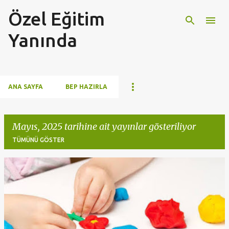
Özel Eğitim
Ana içeriğe atla
Yanında
ANA SAYFA
BEP HAZIRLA
Mayıs, 2025 tarihine ait yayınlar gösteriliyor
TÜMÜNÜ GÖSTER
K
a
y
ı