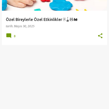
t
l
a
Özel Bireylerle Özel Etkinlikler 🃏🪀🧸🚂
r
tarih:
Mayıs 30, 2025
0