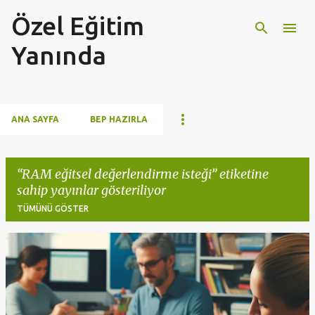
Özel Eğitim
Ana içeriğe atla
Yanında
ANA SAYFA
BEP HAZIRLA
RAM eğitsel değerlendirme isteği
etiketine
sahip yayınlar gösteriliyor
TÜMÜNÜ GÖSTER
K
a
y