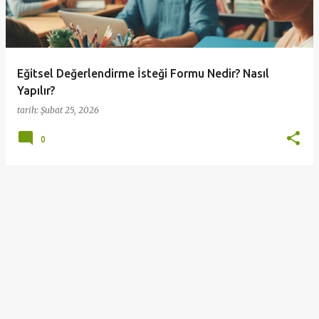
ı
t
l
a
Eğitsel Değerlendirme İsteği Formu Nedir? Nasıl
r
Yapılır?
tarih:
Şubat 25, 2026
0